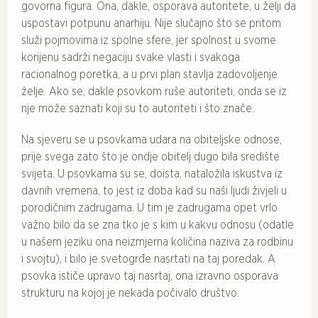
govorna figura. Ona, dakle, osporava autoritete, u želji da
uspostavi potpunu anarhiju. Nije slučajno što se pritom
služi pojmovima iz spolne sfere, jer spolnost u svome
korijenu sadrži negaciju svake vlasti i svakoga
racionalnog poretka, a u prvi plan stavlja zadovoljenje
želje. Ako se, dakle psovkom ruše autoriteti, onda se iz
nje može saznati koji su to autoriteti i što znače.
Na sjeveru se u psovkama udara na obiteljske odnose,
prije svega zato što je ondje obitelj dugo bila središte
svijeta. U psovkama su se, doista, nataložila iskustva iz
davnih vremena, to jest iz doba kad su naši ljudi živjeli u
porodičnim zadrugama. U tim je zadrugama opet vrlo
važno bilo da se zna tko je s kim u kakvu odnosu (odatle
u našem jeziku ona neizmjerna količina naziva za rodbinu
i svojtu), i bilo je svetogrđe nasrtati na taj poredak. A
psovka ističe upravo taj nasrtaj, ona izravno osporava
strukturu na kojoj je nekada počivalo društvo.