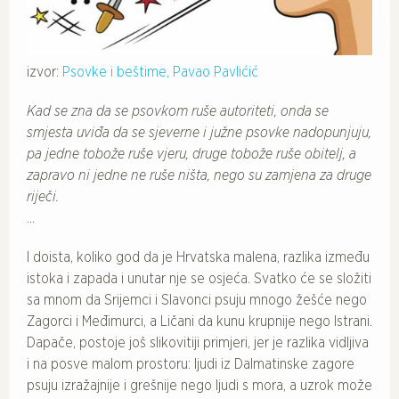
izvor:
Psovke i beštime, Pavao Pavlićić
Kad se zna da se psovkom ruše autoriteti, onda se
smjesta uviđa da se sjeverne i južne psovke nadopunjuju,
pa jedne tobože ruše vjeru, druge tobože ruše obitelj, a
zapravo ni jedne ne ruše ništa, nego su zamjena za druge
riječi.
...
I doista, koliko god da je Hrvatska malena, razlika između
istoka i zapada i unutar nje se osjeća. Svatko će se složiti
sa mnom da Srijemci i Slavonci psuju mnogo žešće nego
Zagorci i Međimurci, a Ličani da kunu krupnije nego Istrani.
Dapače, postoje još slikovitiji primjeri, jer je razlika vidljiva
i na posve malom prostoru: ljudi iz Dalmatinske zagore
psuju izražajnije i grešnije nego ljudi s mora, a uzrok može