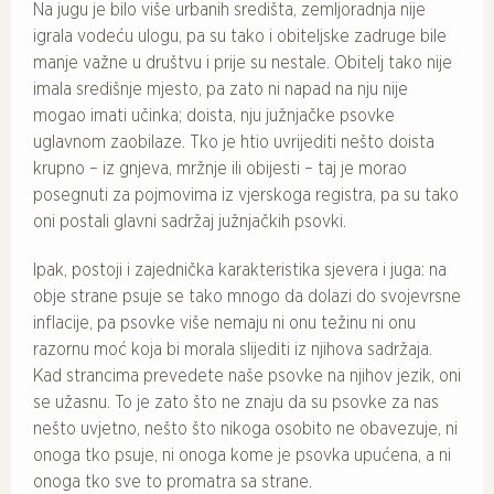
Na jugu je bilo više urbanih središta, zemljoradnja nije
igrala vodeću ulogu, pa su tako i obiteljske zadruge bile
manje važne u društvu i prije su nestale. Obitelj tako nije
imala središnje mjesto, pa zato ni napad na nju nije
mogao imati učinka; doista, nju južnjačke psovke
uglavnom zaobilaze. Tko je htio uvrijediti nešto doista
krupno – iz gnjeva, mržnje ili obijesti – taj je morao
posegnuti za pojmovima iz vjerskoga registra, pa su tako
oni postali glavni sadržaj južnjačkih psovki.
Ipak, postoji i zajednička karakteristika sjevera i juga: na
obje strane psuje se tako mnogo da dolazi do svojevrsne
inflacije, pa psovke više nemaju ni onu težinu ni onu
razornu moć koja bi morala slijediti iz njihova sadržaja.
Kad strancima prevedete naše psovke na njihov jezik, oni
se užasnu. To je zato što ne znaju da su psovke za nas
nešto uvjetno, nešto što nikoga osobito ne obavezuje, ni
onoga tko psuje, ni onoga kome je psovka upućena, a ni
onoga tko sve to promatra sa strane.