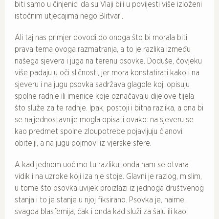
biti samo u činjenici da su Vlaji bili u povijesti više izloženi
istočnim utjecajima nego Blitvari.
Ali taj nas primjer dovodi do onoga što bi morala biti
prava tema ovoga razmatranja, a to je razlika između
našega sjevera i juga na terenu psovke. Doduše, čovjeku
više padaju u oči sličnosti, jer mora konstatirati kako i na
sjeveru i na jugu psovka sadržava glagole koji opisuju
spolne radnje ili imenice koje označavaju dijelove tijela
što služe za te radnje. Ipak, postoji i bitna razlika, a ona bi
se najjednostavnije mogla opisati ovako: na sjeveru se
kao predmet spolne zloupotrebe pojavljuju članovi
obitelji, a na jugu pojmovi iz vjerske sfere.
A kad jednom uočimo tu razliku, onda nam se otvara
vidik i na uzroke koji iza nje stoje. Glavni je razlog, mislim,
u tome što psovka uvijek proizlazi iz jednoga društvenog
stanja i to je stanje u njoj fiksirano. Psovka je, naime,
svagda blasfemija, čak i onda kad služi za šalu ili kao