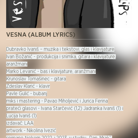
VESNA (ALBUM LYRICS)
Dubravko Ivaniš – muzika i tekstovi, glas i klavijature
Ivan Božanić - produkcija i snimka, gitara i klavijature,
aranžmani
Marko Levanić - bas i klavijature, aranžmani
Krunoslav Tomašinec - gitara
Zdeslav Klarić - klavir
Pavle Gulić - bubanj
miks i mastering - Pavao Miholjević i Jurica Ferina
prateći glasovi - Ivana Starčević (1,2) Jadranka Ivaniš (1) i
Lucija Ivaniš (1)
izdavač: LAA
artwork - Nikolina Ivezić