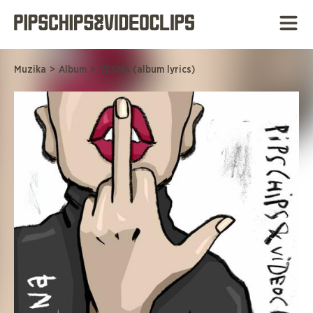
Muzika
>
Album
>
VESNA (album lyrics)